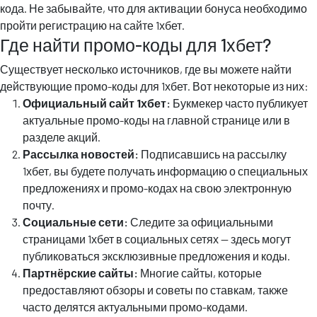
кода. Не забывайте, что для активации бонуса необходимо
пройти регистрацию на сайте 1хбет.
Где найти промо-коды для 1хбет?
Существует несколько источников, где вы можете найти
действующие промо-коды для 1хбет. Вот некоторые из них:
Официальный сайт 1хбет:
Букмекер часто публикует
актуальные промо-коды на главной странице или в
разделе акций.
Рассылка новостей:
Подписавшись на рассылку
1хбет, вы будете получать информацию о специальных
предложениях и промо-кодах на свою электронную
почту.
Социальные сети:
Следите за официальными
страницами 1хбет в социальных сетях — здесь могут
публиковаться эксклюзивные предложения и коды.
Партнёрские сайты:
Многие сайты, которые
предоставляют обзоры и советы по ставкам, также
часто делятся актуальными промо-кодами.