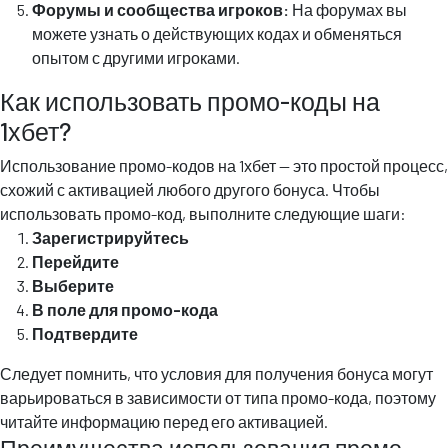
Форумы и сообщества игроков:
На форумах вы
можете узнать о действующих кодах и обменяться
опытом с другими игроками.
Как использовать промо-коды на
1хбет?
Использование промо-кодов на 1хбет — это простой процесс,
схожий с активацией любого другого бонуса. Чтобы
использовать промо-код, выполните следующие шаги:
Зарегистрируйтесь
Перейдите
Выберите
В поле для промо-кода
Подтвердите
Следует помнить, что условия для получения бонуса могут
варьироваться в зависимости от типа промо-кода, поэтому
читайте информацию перед его активацией.
Преимущества использования промо-