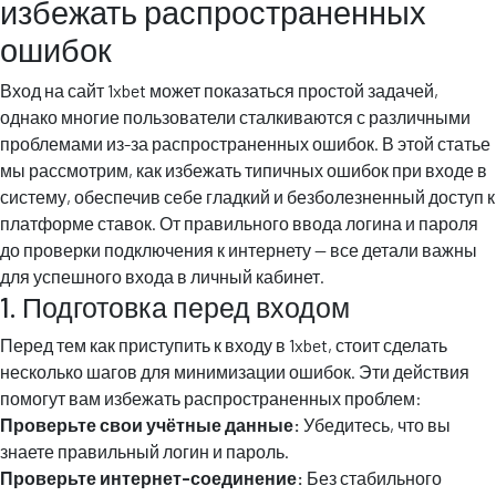
избежать распространенных
ошибок
Вход на сайт 1xbet может показаться простой задачей,
однако многие пользователи сталкиваются с различными
проблемами из-за распространенных ошибок. В этой статье
мы рассмотрим, как избежать типичных ошибок при входе в
систему, обеспечив себе гладкий и безболезненный доступ к
платформе ставок. От правильного ввода логина и пароля
до проверки подключения к интернету — все детали важны
для успешного входа в личный кабинет.
1. Подготовка перед входом
Перед тем как приступить к входу в 1xbet, стоит сделать
несколько шагов для минимизации ошибок. Эти действия
помогут вам избежать распространенных проблем:
Проверьте свои учётные данные:
Убедитесь, что вы
знаете правильный логин и пароль.
Проверьте интернет-соединение:
Без стабильного