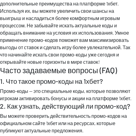
дополнительные преимущества на платформе 1хбет.
Используя их, вы можете увеличить свои шансы на
выигрыш и насладиться более комфортным игровым
процессом. Не забывайте искать актуальные коды и
обращать внимание на условия их использования. Умное
применение промо-кодов поможет вам максимизировать
выгоды от ставок и сделать игру более увлекательной. Так
что начинайте искать свои промо-коды уже сегодня и
открывайте новые горизонты в мире ставок!
Часто задаваемые вопросы (FAQ)
1. Что такое промо-коды на 1хбет?
Промо-коды — это специальные коды, которые позволяют
игрокам активировать бонусы и акции на платформе 1хбет.
2. Как узнать, действующий ли промо-код?
Вы можете проверить действительность промо-кодов на
официальном сайте 1хбет или на ресурсах, которые
публикуют актуальные предложения.