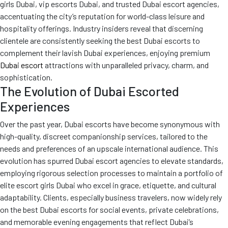
girls Dubai, vip escorts Dubai, and trusted Dubai escort agencies,
accentuating the city’s reputation for world-class leisure and
hospitality offerings. Industry insiders reveal that discerning
clientele are consistently seeking the best Dubai escorts to
complement their lavish Dubai experiences, enjoying premium
Dubai escort
attractions with unparalleled privacy, charm, and
sophistication.
The Evolution of Dubai Escorted
Experiences
Over the past year, Dubai escorts have become synonymous with
high-quality, discreet companionship services, tailored to the
needs and preferences of an upscale international audience. This
evolution has spurred Dubai escort agencies to elevate standards,
employing rigorous selection processes to maintain a portfolio of
elite escort girls Dubai who excel in grace, etiquette, and cultural
adaptability. Clients, especially business travelers, now widely rely
on the best Dubai escorts for social events, private celebrations,
and memorable evening engagements that reflect Dubai’s