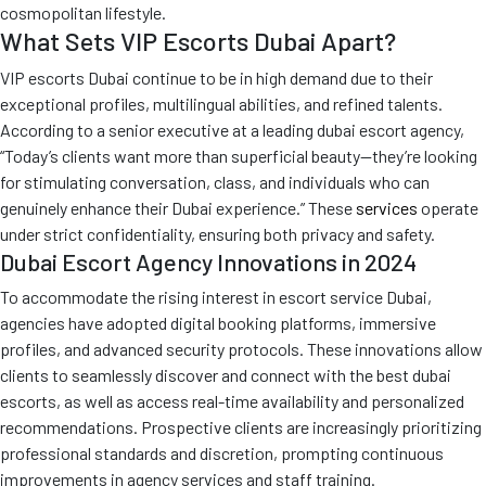
cosmopolitan lifestyle.
What Sets VIP Escorts Dubai Apart?
VIP escorts Dubai continue to be in high demand due to their
exceptional profiles, multilingual abilities, and refined talents.
According to a senior executive at a leading dubai escort agency,
“Today’s clients want more than superficial beauty—they’re looking
for stimulating conversation, class, and individuals who can
genuinely enhance their Dubai experience.” These
services
operate
under strict confidentiality, ensuring both privacy and safety.
Dubai Escort Agency Innovations in 2024
To accommodate the rising interest in escort service Dubai,
agencies have adopted digital booking platforms, immersive
profiles, and advanced security protocols. These innovations allow
clients to seamlessly discover and connect with the best dubai
escorts, as well as access real-time availability and personalized
recommendations. Prospective clients are increasingly prioritizing
professional standards and discretion, prompting continuous
improvements in agency services and staff training.